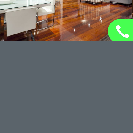
Furniture Selection
Lorem ipsum dolor sit amet, consectetuer adipiscing elit.
Aenean commodo ligula eget dolor. Aenean massa. Cum
sociis natoque penatibus et magnis dis parturient montes,
nascetur ridiculus mus. Donec quam felis, ultricies nec,
pellentesque eu, pretium quis, sem. Nulla consequat
massa quis enim.